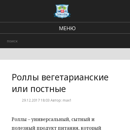
МЕНЮ
Региональные новости
Происшествия
В стране и мире
Роллы вегетарианские
Городские события
или постные
29.12.2017 18:03 Автор: max1
Роллы – универсальный, сытный и
полезный продукт питания, который