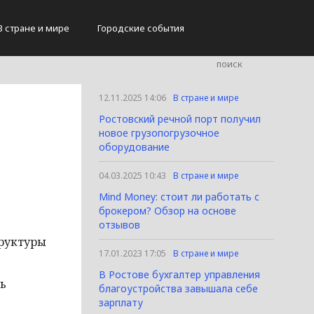
В стране и мире
Городские события
12.11.2025 14:06
В стране и мире
Ростовский речной порт получил
новое грузопогрузочное
оборудование
04.03.2025 10:43
В стране и мире
Mind Money: стоит ли работать с
брокером? Обзор на основе
отзывов
труктуры
17.01.2023 17:05
В стране и мире
В Ростове бухгалтер управления
ь
благоустройства завышала себе
зарплату