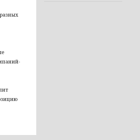
 разных
ые
омпаний-
лит
позицию