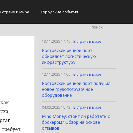
В стране и мире
Городские события
13.11.2025 14:40
В стране и мире
Ростовский речной порт
обновляет логистическую
инфраструктуру
12.11.2025 14:06
В стране и мире
Ростовский речной порт получил
новое грузопогрузочное
оборудование
 как
04.03.2025 10:43
В стране и мире
ыха,
Mind Money: стоит ли работать с
ртаг
брокером? Обзор на основе
отзывов
 требует