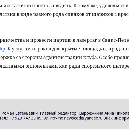
ы достаточно просто зарядить. К тому же, удовольстви
ствия в виде разного рода синяков от шариков с крас
ерничества и провести партию в лазертаг в Санкт-Пете
php
. К услугам игроков две крытые площадки, продви
держка со стороны администрации клуба. Особо прод
 опытными оппонентами как ради спортивного интерес
 Роман Евгеньевич. Главный редактор: Сыроежкина Анна Никола
 Тел.: +7 929 747 33 89. Эл. почта: newscod@yandex.ru Знак инф