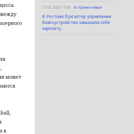
цесса.
17.01.2023 17:05
В стране и мире
а между
В Ростове бухгалтер управления
благоустройства завышала себе
азерного
зарплату
ля
,
тия может
раются
ball,
н
и в