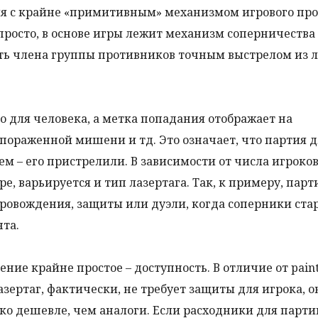
я с крайне «примитивным» механизмом игрового про
просто, в основе игры лежит механизм соперничеств
ть члена группы противников точным выстрелом из л
о для человека, а метка попадания отображает на
пораженной мишени и тд. Это означает, что партия д
 – его пристрелили. В зависимости от числа игроков
ре, варьируется и тип лазертага. Так, к примеру, пар
опровождения, защиты или дуэли, когда соперники ста
та.
ние крайне простое – доступность. В отличие от paint
азертаг, фактически, не требует защиты для игрока, о
ько дешевле, чем аналоги. Если расходники для парти