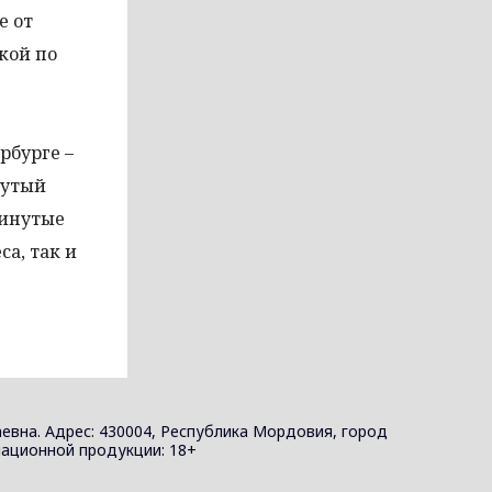
е от
кой по
рбурге –
нутый
винутые
а, так и
евна. Адрес: 430004, Республика Мордовия, город
ормационной продукции: 18+