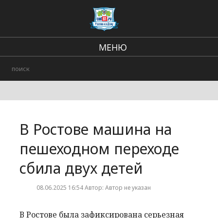
МЕНЮ
Региональные новости
Происшествия
В стране и мире
В Ростове машина на
Городские события
пешеходном переходе
сбила двух детей
08.06.2025 16:54 Автор: Автор не указан
В Ростове была зафиксирована серьезная