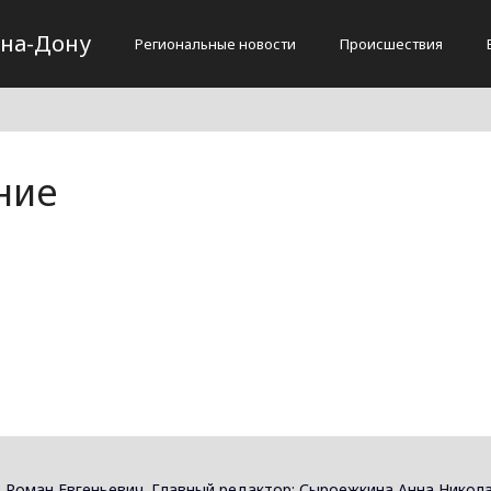
-на-Дону
Региональные новости
Происшествия
ние
 Роман Евгеньевич. Главный редактор: Сыроежкина Анна Никола