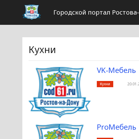
Городской портал Ростова
Кухни
VK-Мебель
Кухни
20.01.
ProМебель