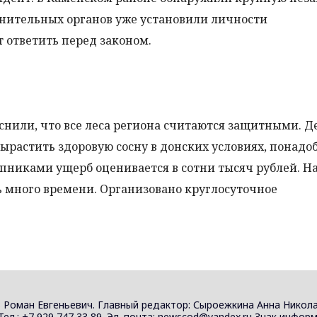
анительных органов уже установили личности
 ответить перед законом.
или, что все леса региона считаются защитными. Де
вырастить здоровую сосну в донских условиях, понадо
пниками ущерб оценивается в сотни тысяч рублей. Н
ь много времени. Организовано круглосуточное
 Роман Евгеньевич. Главный редактор: Сыроежкина Анна Никола
 Тел.: +7 929 747 33 89. Эл. почта: newscod@yandex.ru Знак инф