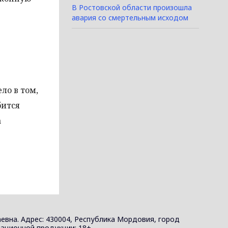
В Ростовской области произошла
авария со смертельным исходом
ло в том,
бится
а
евна. Адрес: 430004, Республика Мордовия, город
ормационной продукции: 18+