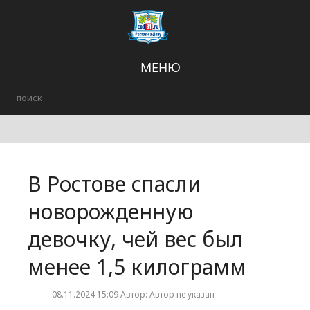
МЕНЮ
Региональные новости
Происшествия
В стране и мире
В Ростове спасли
Городские события
новорожденную
девочку, чей вес был
менее 1,5 килограмм
08.11.2024 15:09 Автор: Автор не указан